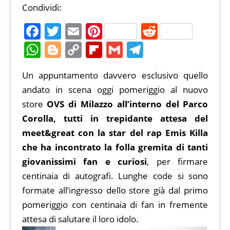
Condividi:
F
T
E
Pi
R
a
w
m
nt
e
W
Bl
C
Fl
G
T
c
itt
ai
er
d
h
o
o
ip
m
el
Un appuntamento davvero esclusivo quello
e
er
l
e
di
at
g
p
b
ai
e
andato in scena oggi pomeriggio al nuovo
b
st
t
s
g
y
o
l
gr
store
OVS di Milazzo all’interno del Parco
o
A
er
Li
ar
a
Corolla, tutti in trepidante attesa del
o
p
n
d
m
meet&great con la star del rap Emis Killa
k
p
k
che ha incontrato la folla gremita di tanti
giovanissimi fan e curiosi
, per firmare
centinaia di autografi. Lunghe code si sono
formate all’ingresso dello store già dal primo
pomeriggio con centinaia di fan in fremente
attesa di salutare il loro idolo.