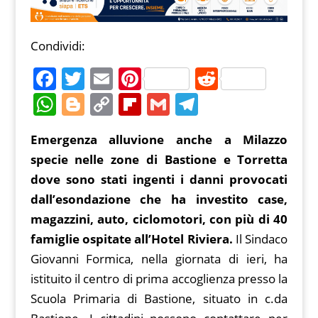
Condividi:
F
T
E
Pi
R
a
w
m
nt
e
W
Bl
C
Fl
G
T
c
itt
ai
er
d
h
o
o
ip
m
el
Emergenza alluvione anche a Milazzo
e
er
l
e
di
at
g
p
b
ai
e
specie nelle zone di Bastione e Torretta
b
st
t
s
g
y
o
l
gr
dove sono stati ingenti i danni provocati
o
A
er
Li
ar
a
dall’esondazione che ha investito case,
o
p
n
d
m
magazzini, auto, ciclomotori, con più di 40
k
p
k
famiglie ospitate all’Hotel Riviera.
Il Sindaco
Giovanni Formica, nella giornata di ieri, ha
istituito il centro di prima accoglienza presso la
Scuola Primaria di Bastione, situato in c.da