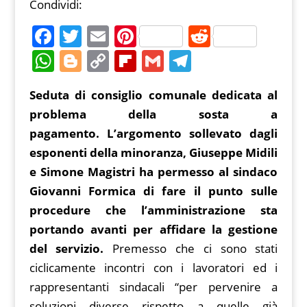
Condividi:
F
T
E
Pi
R
a
w
m
nt
e
W
Bl
C
Fl
G
T
c
itt
ai
er
d
h
o
o
ip
m
el
Seduta di consiglio comunale dedicata al
e
er
l
e
di
at
g
p
b
ai
e
problema della sosta a
b
st
t
s
g
y
o
l
gr
pagamento. L’argomento sollevato dagli
o
A
er
Li
ar
a
esponenti della minoranza, Giuseppe Midili
o
p
n
d
m
e Simone Magistri ha permesso al sindaco
k
p
k
Giovanni Formica di fare il punto sulle
procedure che l’amministrazione sta
portando avanti per affidare la gestione
del servizio.
Premesso che ci sono stati
ciclicamente incontri con i lavoratori ed i
rappresentanti sindacali “per pervenire a
soluzioni diverse rispetto a quelle già