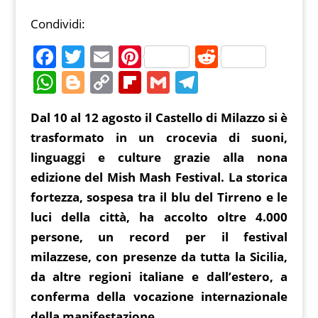
Condividi:
F
T
E
Pi
R
a
w
m
nt
e
W
Bl
C
Fl
G
T
c
itt
ai
er
d
h
o
o
ip
m
el
Dal 10 al 12 agosto il Castello di Milazzo si è
e
er
l
e
di
at
g
p
b
ai
e
trasformato in un crocevia di suoni,
b
st
t
s
g
y
o
l
gr
linguaggi e culture grazie alla nona
o
A
er
Li
ar
a
edizione del Mish Mash Festival. La storica
o
p
n
d
m
fortezza, sospesa tra il blu del Tirreno e le
k
p
k
luci della città, ha accolto oltre 4.000
persone, un record per il festival
milazzese, con presenze da tutta la Sicilia,
da altre regioni italiane e dall’estero, a
conferma della vocazione internazionale
della manifestazione.