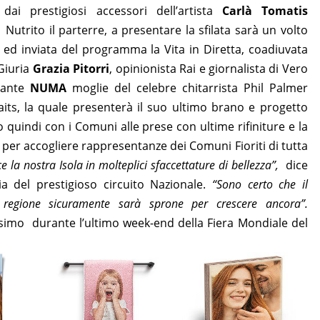
dai prestigiosi accessori dell’artista
Carlà Tomatis
Nutrito il parterre, a presentare la sfilata sarà un volto
 ed inviata del programma la Vita in Diretta, coadiuvata
 Giuria
Grazia Pitorri
, opinionista Rai e giornalista di Vero
tante
NUMA
moglie del celebre chitarrista Phil Palmer
aits, la quale presenterà il suo ultimo brano e progetto
quindi con i Comuni alle prese con ultime rifiniture e la
ta per accogliere rappresentanze dei Comuni Fioriti di tutta
 la nostra Isola in molteplici sfaccettature di bellezza”,
dice
lia del prestigioso circuito Nazionale.
“Sono certo che il
 regione sicuramente sarà sprone per crescere ancora”.
imo durante l’ultimo week-end della Fiera Mondiale del