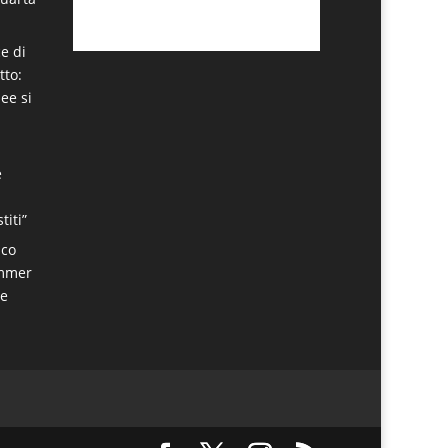
e di
tto:
dee si
e
titi”
sco
ummer
re