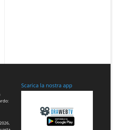
Scarica la nostra app
n
ardo:
2026,
quarta