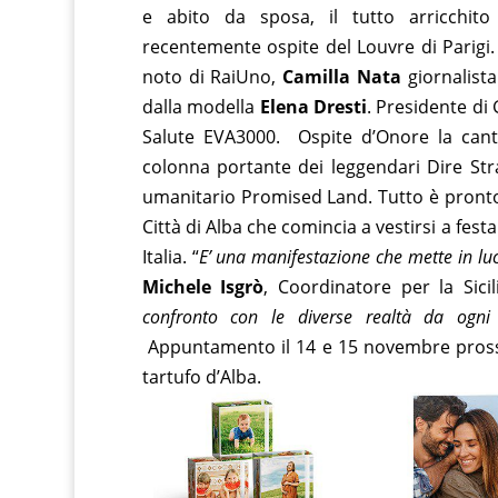
e abito da sposa, il tutto arricchito 
recentemente ospite del Louvre di Parigi. 
noto di RaiUno,
Camilla Nata
giornalista
dalla modella
Elena Dresti
. Presidente di
Salute EVA3000. Ospite d’Onore la can
colonna portante dei leggendari Dire Str
umanitario Promised Land. Tutto è pronto 
Città di Alba che comincia a vestirsi a fes
Italia. “
E’ una manifestazione che mette in luce
Michele Isgrò
, Coordinatore per la Sici
confronto con le diverse realtà da ogni
Appuntamento il 14 e 15 novembre pross
tartufo d’Alba.