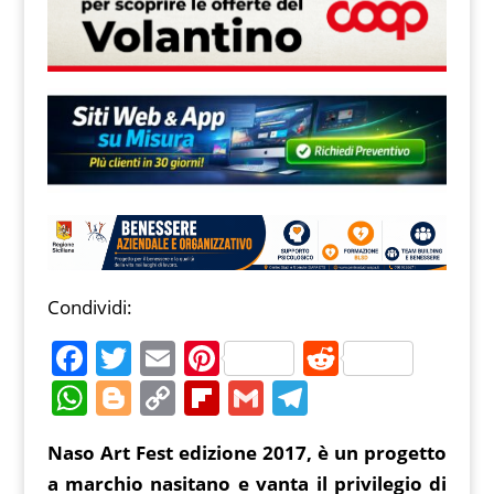
Condividi:
F
T
E
Pi
R
a
w
m
nt
e
W
Bl
C
Fl
G
T
c
itt
ai
er
d
h
o
o
ip
m
el
Naso Art Fest edizione 2017, è un progetto
e
er
l
e
di
at
g
p
b
ai
e
a marchio nasitano e vanta il privilegio di