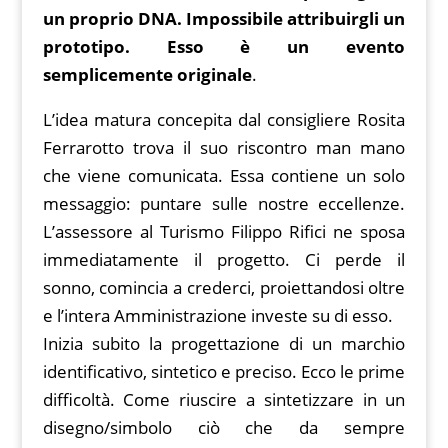
b
st
t
s
g
y
o
l
gr
un proprio DNA. Impossibile attribuirgli un
o
A
er
Li
ar
a
prototipo. Esso è un evento
o
p
n
d
m
semplicemente originale
.
k
p
k
L’idea matura concepita dal consigliere Rosita
Ferrarotto trova il suo riscontro man mano
che viene comunicata. Essa contiene un solo
messaggio: puntare sulle nostre eccellenze.
L’assessore al Turismo Filippo Rifici ne sposa
immediatamente il progetto. Ci perde il
sonno, comincia a crederci, proiettandosi oltre
e l’intera Amministrazione investe su di esso.
Inizia subito la progettazione di un marchio
identificativo, sintetico e preciso. Ecco le prime
difficoltà. Come riuscire a sintetizzare in un
disegno/simbolo ciò che da sempre