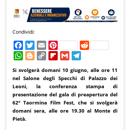
Condividi:
F
T
E
Pi
R
a
w
m
nt
e
W
Bl
C
Fl
G
T
c
itt
ai
er
d
h
o
o
ip
m
el
Si svolgerà domani 10 giugno, alle ore 11
e
er
l
e
di
at
g
p
b
ai
e
nel Salone degli Specchi di Palazzo dei
b
st
t
s
g
y
o
l
gr
Leoni, la conferenza stampa di
o
A
er
Li
ar
a
presentazione del gala di preapertura del
o
p
n
d
m
62° Taormina Film Fest, che si svolgerà
k
p
k
domani sera, alle ore 19.30 al Monte di
Pietà.