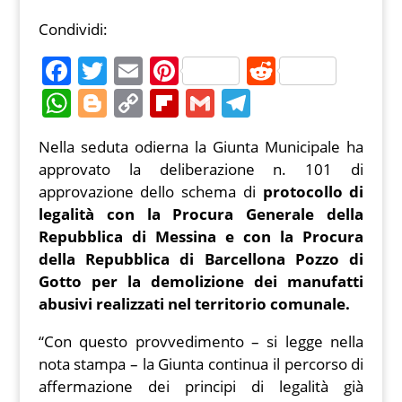
Condividi:
F
T
E
Pi
R
a
w
m
nt
e
W
Bl
C
Fl
G
T
c
itt
ai
er
d
h
o
o
ip
m
el
Nella seduta odierna la Giunta Municipale ha
e
er
l
e
di
at
g
p
b
ai
e
approvato la deliberazione n. 101 di
b
st
t
s
g
y
o
l
gr
approvazione dello schema di
protocollo di
o
A
er
Li
ar
a
legalità con la Procura Generale della
o
Repubblica di Messina e con la Procura
p
n
d
m
della Repubblica di Barcellona Pozzo di
k
p
k
Gotto per la demolizione dei manufatti
abusivi realizzati nel territorio comunale.
“Con questo provvedimento – si legge nella
nota stampa – la Giunta continua il percorso di
affermazione dei principi di legalità già