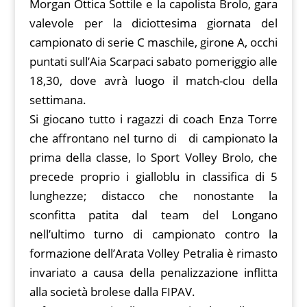
b
st
t
s
g
y
o
l
gr
Morgan Ottica Sottile e la capolista Brolo, gara
o
A
er
Li
ar
a
valevole per la diciottesima giornata del
o
p
n
d
m
campionato di serie C maschile, girone A, occhi
k
puntati sull’Aia Scarpaci sabato pomeriggio alle
p
k
18,30, dove avrà luogo il match-clou della
settimana.
Si giocano tutto i ragazzi di coach Enza Torre
che affrontano nel turno di di campionato la
prima della classe, lo Sport Volley Brolo, che
precede proprio i gialloblu in classifica di 5
lunghezze; distacco che nonostante la
sconfitta patita dal team del Longano
nell’ultimo turno di campionato contro la
formazione dell’Arata Volley Petralia è rimasto
invariato a causa della penalizzazione inflitta
alla società brolese dalla FIPAV.