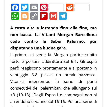
F
T
E
Pi
R
a
w
m
nt
e
W
Bl
C
Fl
G
T
c
itt
ai
er
d
h
o
o
ip
m
el
A testa alta e lottando fino alla fine, ma
e
er
l
e
di
at
g
p
b
ai
e
non basta. La Vitamì Morgan Barcellona
b
st
t
s
g
y
o
l
gr
cede contro la Saber Palermo, pur
o
A
er
Li
ar
a
disputando una buona gara.
o
p
n
d
m
Il primo set vede la Morgan partire subito
k
p
k
forte e portarsi addirittura sul 6-1. Gli ospiti
però reagiscono prontamente e si portano in
vantaggio 6-8 piazza un break pazzesco.
Vitanza interrompe la serie di punti
consecutivi dei palermitani che allungano sul
+3 (10-13). Degli Esposti e compagni non si
arrendono e vanno sul 16-16. Poi una serie di