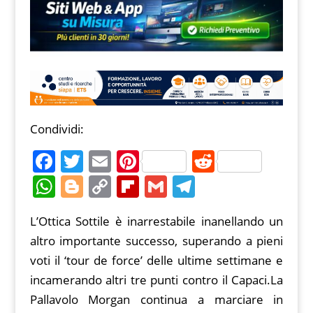
Condividi:
F
T
E
Pi
R
a
w
m
nt
e
W
Bl
C
Fl
G
T
c
itt
ai
er
d
h
o
o
ip
m
el
L’Ottica Sottile è inarrestabile inanellando un
e
er
l
e
di
at
g
p
b
ai
e
altro importante successo, superando a pieni
b
st
t
s
g
y
o
l
gr
voti il ‘tour de force’ delle ultime settimane e
o
A
er
Li
ar
a
incamerando altri tre punti contro il Capaci.
La
o
p
n
d
m
Pallavolo Morgan continua a marciare in