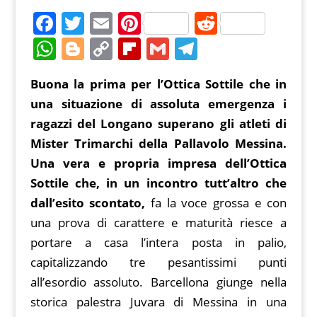
F
T
E
Pi
R
a
w
m
nt
e
W
Bl
C
Fl
G
T
c
itt
ai
er
d
h
o
o
ip
m
el
Buona la prima per l’Ottica Sottile che in
e
er
l
e
di
at
g
p
b
ai
e
una situazione di assoluta emergenza i
b
st
t
s
g
y
o
l
gr
ragazzi del Longano superano gli atleti di
o
A
er
Li
ar
a
Mister Trimarchi della Pallavolo Messina.
o
p
n
d
m
Una vera e propria impresa dell’Ottica
k
p
k
Sottile che, in un incontro tutt’altro che
dall’esito scontato,
fa la voce grossa e con
una prova di carattere e maturità riesce a
portare a casa l’intera posta in palio,
capitalizzando tre pesantissimi punti
all’esordio assoluto. Barcellona giunge nella
storica palestra Juvara di Messina in una