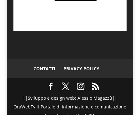
CONTATTI
PRIVACY POLICY
||Sviluppo e design web: Alessio Magazzù||
OraWebTv.it Portale di informazione e comunicazione
è un progetto editoriale edito dall'Associazione
Telematica di Promozione Sociale - Via Spinesante 4,
CAP 98051 - Barcellona PG (ME) - P.I./C.F. :