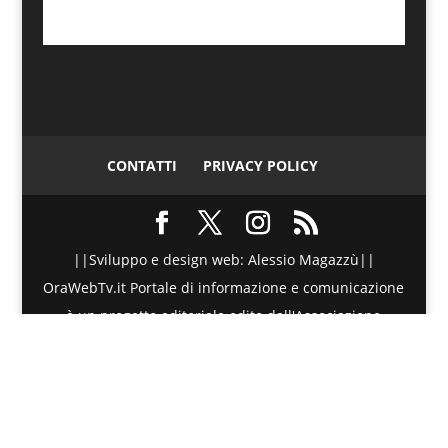
CONTATTI
PRIVACY POLICY
||Sviluppo e design web: Alessio Magazzù||
OraWebTv.it Portale di informazione e comunicazione
è un progetto editoriale edito dall'Associazione
Telematica di Promozione Sociale - Via Spinesante 4,
CAP 98051 - Barcellona PG (ME) - P.I./C.F. :
90018980830 - Testata giornalistica iscritta presso il
Tribunale di Barcellona P.G. (ME) al numero di