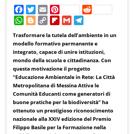
F
T
E
Pi
R
a
w
m
nt
e
W
Bl
C
Fl
G
T
c
itt
ai
er
d
h
o
o
ip
m
el
Trasformare la tutela dell’ambiente in un
e
er
l
e
di
at
g
p
b
ai
e
modello formativo permanente e
b
st
t
s
g
y
o
l
gr
integrato, capace di unire istituzioni,
o
A
er
Li
ar
a
mondo della scuola e cittadinanza. Con
o
p
n
d
m
questa motivazione il progetto
k
p
k
“Educazione Ambientale in Rete: La Città
Metropolitana di Messina Attiva le
Comunità Educanti come generatori di
buone pratiche per la biodiversità” ha
ottenuto un prestigioso riconoscimento
nazionale alla XXIV edizione del Premio
Filippo Basile per la Formazione nella