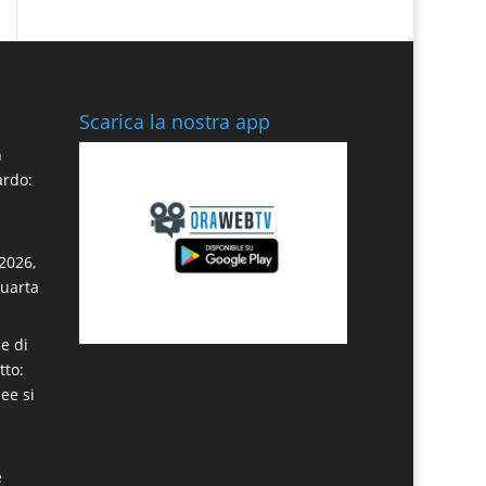
Scarica la nostra app
n
ardo:
2026,
quarta
e di
tto:
dee si
e