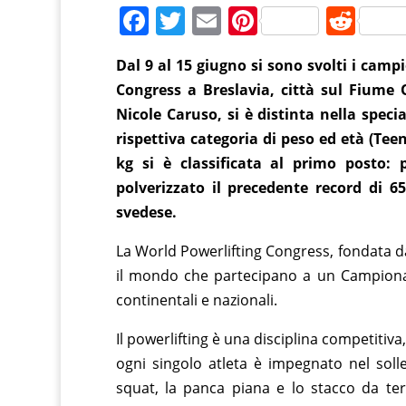
F
T
E
Pi
R
a
w
m
nt
e
Dal 9 al 15 giugno si sono svolti i camp
c
itt
ai
er
d
Congress a Breslavia, città sul Fiume 
e
er
l
e
di
Nicole Caruso, si è distinta nella speci
b
st
t
rispettiva categoria di peso ed età (Te
o
kg si è classificata al primo posto
o
polverizzato il precedente record di 6
svedese.
k
La World Powerlifting Congress, fondata da
il mondo che partecipano a un Campionato
continentali e nazionali.
Il powerlifting è una disciplina competitiva
ogni singolo atleta è impegnato nel soll
squat, la panca piana e lo stacco da ter