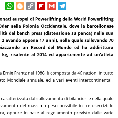
W
Bl
C
Fl
G
T
h
o
o
ip
m
el
ionati europei di Powerlifting della World Powerlifting
at
g
p
b
ai
e
Oder nella Polonia Occidentale, dove la barcellonese
s
g
y
o
l
gr
alità del bench press (distensione su panca) nella sua
A
er
Li
ar
a
en 2 avendo appena 17 anni), nella quale sollevando 70
p
n
d
m
: piazzando un Record del Mondo ed ha addirittura
p
k
5 kg, risalente al 2014 ed appartenente ad un’atleta
 Ernie Frantz nel 1986, è composta da 46 nazioni in tutto
 Mondiale annuale, ed a vari eventi intercontinentali,
, caratterizzata dal sollevamento di bilancieri e nella quale
evamento del massimo peso possibile in tre esercizi: lo
ra, oppure in base al regolamento previsto dalle varie