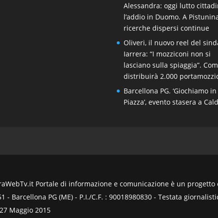
Alessandra: oggi lutto cittad
l’addio in Duomo. A Pistunin
ricerche dispersi continue
Oliveri, il nuovo reel del sin
Iarrera: “I mozziconi non si
lasciano sulla spiaggia”. Co
distribuirà 2.000 portamozzi
Barcellona PG. ‘Giochiamo in
Piazza’, evento stasera a Cal
WebTv.it Portale di informazione e comunicazione è un progetto ed
- Barcellona PG (ME) - P.I./C.F. : 90018980830 - Testata giornalistic
 27 Maggio 2015