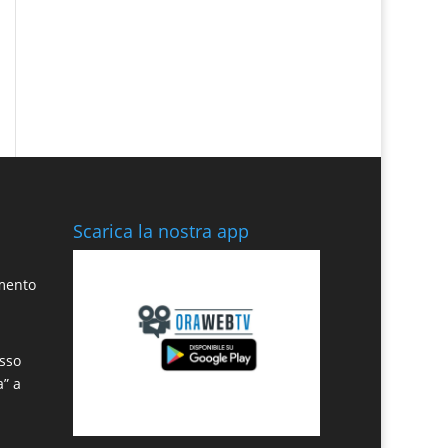
Scarica la nostra app
amento
sso
a” a