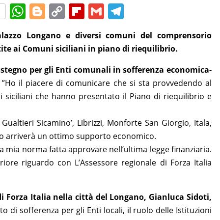
W
Bl
C
Fl
G
T
h
o
o
ip
m
el
Palazzo Longano e diversi comuni del comprensorio
at
g
p
b
ai
e
ite ai Comuni siciliani in piano di riequilibrio.
s
g
y
o
l
gr
A
er
Li
ar
a
stegno per gli Enti comunali in sofferenza economica-
”Ho il piacere di comunicare che si sta provvedendo al
p
n
d
m
iciliani che hanno presentato il Piano di riequilibrio e
p
k
 Gualtieri Sicamino’, Librizzi, Monforte San Giorgio, Itala,
po arriverà un ottimo supporto economico.
a mia norma fatta approvare nell’ultima legge finanziaria.
riore riguardo con L’Assessore regionale di Forza Italia
i Forza Italia nella città del Longano, Gianluca Sidoti,
di sofferenza per gli Enti locali, il ruolo delle Istituzioni