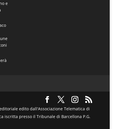
ino e
a
daco
mune
coni
derà
itoriale edito dall'Associazione Telematica di
a iscritta presso il Tribunale di Barcellona P.G.