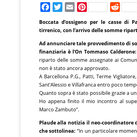
F
T
E
Pi
R
a
w
m
nt
e
Boccata d’ossigeno per le casse di 
c
itt
ai
er
d
tirrenico, con l’arrivo delle somme ripart
e
er
l
e
di
b
st
t
Ad annunciare tale provvedimento di so
finanziaria è l’On Tommaso Calderone:
o
riparto delle somme assegnate ai Comuni s
o
non è stato ancora approvato.
k
A Barcellona P.G., Patti, Terme Vigliatore,
Sant’Alessio e Villafranca entro poco tem
Quanto sopra è stato possibile grazie a un
Ho appena finito il mio incontro al supe
Marco Zambuto”.
Plaude alla notizia il neo-coordinatore d
che sottolinea:
“In un particolare momento 