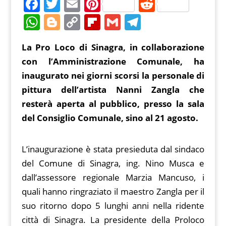
F
T
E
Pi
R
a
w
m
nt
e
W
Bl
C
Fl
G
T
c
itt
ai
er
d
h
o
o
ip
m
el
La Pro Loco di Sinagra, in collaborazione
e
er
l
e
di
at
g
p
b
ai
e
con l’Amministrazione Comunale, ha
b
st
t
s
g
y
o
l
gr
inaugurato nei giorni scorsi la personale di
o
A
er
Li
ar
a
pittura dell’artista Nanni Zangla che
o
p
n
d
m
resterà aperta al pubblico, presso la sala
k
p
k
del Consiglio Comunale, sino al 21 agosto.
L’inaugurazione è stata presieduta dal sindaco
del Comune di Sinagra, ing. Nino Musca e
dall’assessore regionale Marzia Mancuso, i
quali hanno ringraziato il maestro Zangla per il
suo ritorno dopo 5 lunghi anni nella ridente
città di Sinagra. La presidente della Proloco