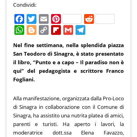
Condividi:
F
T
E
Pi
R
a
w
m
nt
e
W
Bl
C
Fl
G
T
c
itt
ai
er
d
h
o
o
ip
m
el
Nel fine settimana, nella splendida piazza
e
er
l
e
di
at
g
p
b
ai
e
San Teodoro di Sinagra, è stato presentato
b
st
t
s
g
y
o
l
gr
il libro, “Punto e a capo – Il paradiso non è
o
A
er
Li
ar
a
qui” del pedagogista e scrittore Franco
o
p
n
d
m
Fogliani.
k
p
k
Alla manifestazione, organizzata dalla Pro-Loco
di Sinagra in collaborazione con il Comune di
Sinagra, ha assistito una nutrita platea di amici,
parenti e turisti. Ha aperto i lavori, la
moderatrice dott.ssa Elena Favazzo,