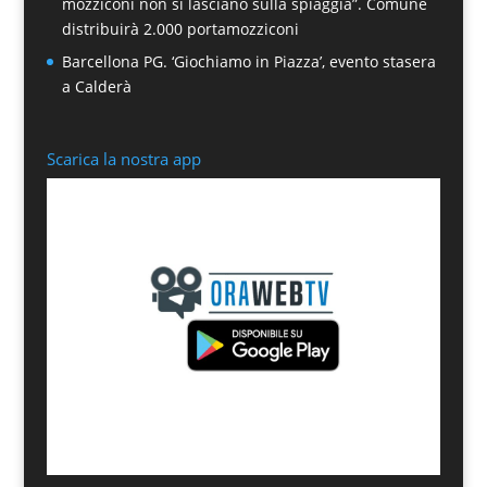
mozziconi non si lasciano sulla spiaggia”. Comune
distribuirà 2.000 portamozziconi
Barcellona PG. ‘Giochiamo in Piazza’, evento stasera
a Calderà
Scarica la nostra app