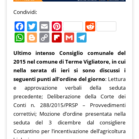
Condividi:
F
T
E
Pi
R
a
w
m
nt
e
W
Bl
C
Fl
G
T
c
itt
ai
er
d
h
o
o
ip
m
el
Ultimo intenso Consiglio comunale del
e
er
l
e
di
at
g
p
b
ai
e
2015 nel comune di Terme Vigliatore, in cui
b
st
t
s
g
y
o
l
gr
nella serata di ieri si sono discussi i
o
A
er
Li
ar
a
seguenti punti all’ordine del giorno
: Lettura
o
p
n
d
m
e approvazione verbali della seduta
k
p
k
precedente; Deliberazione della Corte dei
Conti n. 288/2015/PRSP – Provvedimenti
correttivi; Mozione d’ordine presentata nella
seduta del 3 dicembre dal consigliere
Costantino per l’incentivazione dell’agricoltura