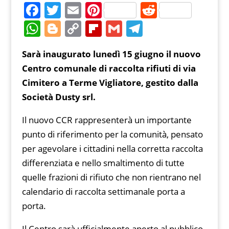
F
T
E
Pi
R
a
w
m
nt
e
W
Bl
C
Fl
G
T
c
itt
ai
er
d
h
o
o
ip
m
el
Sarà inaugurato lunedì 15 giugno il nuovo
e
er
l
e
di
at
g
p
b
ai
e
Centro comunale di raccolta rifiuti di via
b
st
t
s
g
y
o
l
gr
Cimitero a Terme Vigliatore, gestito dalla
o
A
er
Li
ar
a
Società Dusty srl.
o
p
n
d
m
k
Il nuovo CCR rappresenterà un importante
p
k
punto di riferimento per la comunità, pensato
per agevolare i cittadini nella corretta raccolta
differenziata e nello smaltimento di tutte
quelle frazioni di rifiuto che non rientrano nel
calendario di raccolta settimanale porta a
porta.
Il Centro sarà ufficialmente aperto al pubblico