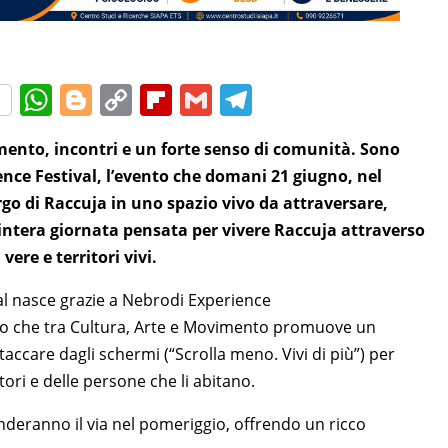
W
Bl
C
Fl
G
T
h
o
o
ip
m
el
mento, incontri e un forte senso di comunità. Sono
at
g
p
b
ai
e
ence Festival, l’evento che domani 21 giugno, nel
s
g
y
o
l
gr
rgo di Raccuja in uno spazio vivo da attraversare,
A
er
Li
ar
a
’intera giornata pensata per vivere Raccuja attraverso
p
n
d
m
ere e territori vivi.
p
k
 nasce grazie a Nebrodi Experience
o che tra Cultura, Arte e Movimento promuove un
accare dagli schermi (“Scrolla meno. Vivi di più”) per
ori e delle persone che li abitano.
nderanno il via nel pomeriggio, offrendo un ricco