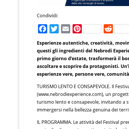
Condividi:
F
T
E
Pi
R
a
w
m
nt
e
Esperienze autentiche, creatività, movi
c
itt
ai
er
d
questi gli ingredienti del Nebrodi Experi
e
er
l
e
di
primo giorno d’estate, trasformerà il bo
b
st
t
ascoltare e scoprire da protagonisti. Un
o
esperienze vere, persone vere, comunità v
o
TURISMO LENTO E CONSAPEVOLE. Il Festival
k
(www.nebrodiexperience.com), un progett
turismo lento e consapevole, invitando a st
immergersi nella bellezza genuina dei territ
IL PROGRAMMA. Le attività del Festival pre