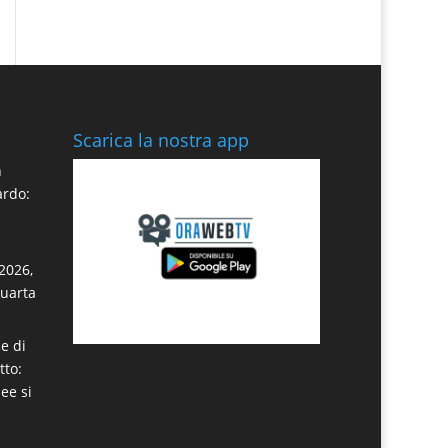
Scarica la nostra app
n
ardo:
2026,
quarta
e di
tto:
dee si