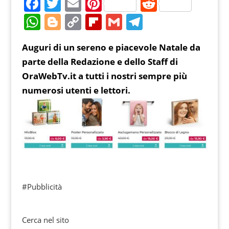
F
T
E
Pi
R
a
w
m
nt
e
W
Bl
C
Fl
G
T
c
itt
ai
er
d
h
o
o
ip
m
el
Auguri di un sereno e piacevole Natale da
e
er
l
e
di
at
g
p
b
ai
e
parte della Redazione e dello Staff di
b
st
t
s
g
y
o
l
gr
OraWebTv.it a tutti i nostri sempre più
o
A
er
Li
ar
a
numerosi utenti e lettori.
o
p
n
d
m
k
p
k
#Pubblicità
Cerca nel sito