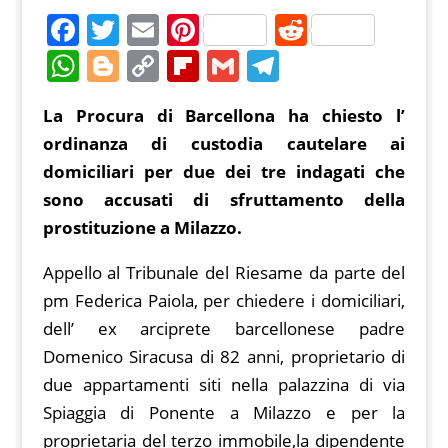
F
T
E
Pi
R
a
w
m
nt
e
W
Bl
C
Fl
G
T
c
itt
ai
er
d
h
o
o
ip
m
el
La Procura di Barcellona ha chiesto l’
e
er
l
e
di
at
g
p
b
ai
e
ordinanza di custodia cautelare ai
b
st
t
s
g
y
o
l
gr
domiciliari per due dei tre indagati che
o
A
er
Li
ar
a
sono accusati di sfruttamento della
o
p
n
d
m
prostituzione a Milazzo.
k
p
k
Appello al Tribunale del Riesame da parte del
pm Federica Paiola, per chiedere i domiciliari,
dell’ ex arciprete barcellonese padre
Domenico Siracusa di 82 anni, proprietario di
due appartamenti siti nella palazzina di via
Spiaggia di Ponente a Milazzo e per la
proprietaria del terzo immobile,la dipendente