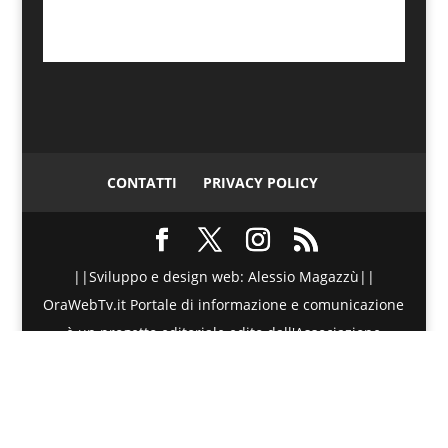
CONTATTI
PRIVACY POLICY
||Sviluppo e design web: Alessio Magazzù||
OraWebTv.it Portale di informazione e comunicazione
è un progetto editoriale edito dall'Associazione
Telematica di Promozione Sociale - Via Spinesante 4,
CAP 98051 - Barcellona PG (ME) - P.I./C.F. :
90018980830 - Testata giornalistica iscritta presso il
Tribunale di Barcellona P.G. (ME) al numero di