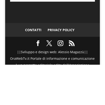
CONTATTI
PRIVACY POLICY
||Sviluppo e design web: Alessio Magazzù||
OraWebTv.it Portale di informazione e comunicazione
è un progetto editoriale edito dall'Associazione
Telematica di Promozione Sociale - Via Spinesante 4,
CAP 98051 - Barcellona PG (ME) - P.I./C.F. :
90018980830 - Testata giornalistica iscritta presso il
Tribunale di Barcellona P.G. (ME) al numero di
Registro Stampa 20/2015 dal 27 Maggio 2015