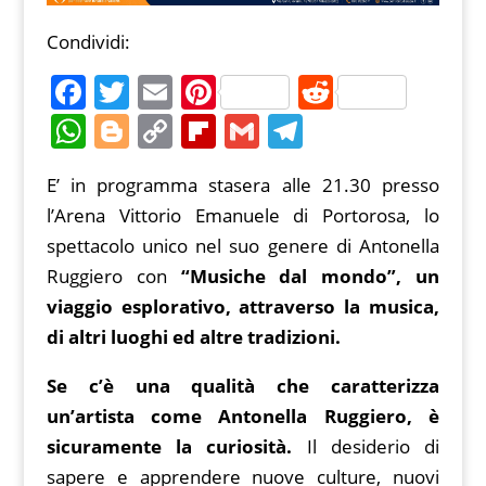
Condividi:
F
T
E
Pi
R
a
w
m
nt
e
W
Bl
C
Fl
G
T
c
itt
ai
er
d
h
o
o
ip
m
el
E’ in programma stasera alle 21.30 presso
e
er
l
e
di
at
g
p
b
ai
e
l’Arena Vittorio Emanuele di Portorosa, lo
b
st
t
s
g
y
o
l
gr
spettacolo unico nel suo genere di Antonella
o
A
er
Li
ar
a
Ruggiero con
“Musiche dal mondo”, un
o
p
n
d
m
viaggio esplorativo, attraverso la musica,
k
p
k
di altri luoghi ed altre tradizioni.
Se c’è una qualità che caratterizza
un’artista come Antonella Ruggiero, è
sicuramente la curiosità.
Il desiderio di
sapere e apprendere nuove culture, nuovi