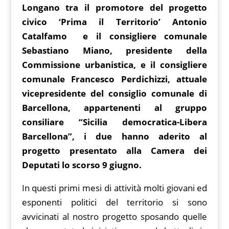
at
g
p
b
ai
e
Longano tra il promotore del progetto
b
st
t
s
g
y
o
l
gr
civico ‘Prima il Territorio’ Antonio
o
A
er
Li
ar
a
Catalfamo e il consigliere comunale
o
p
n
d
m
Sebastiano Miano, presidente della
k
p
k
Commissione urbanistica, e il consigliere
comunale Francesco Perdichizzi, attuale
vicepresidente del consiglio comunale di
Barcellona, appartenenti al gruppo
consiliare “Sicilia democratica-Libera
Barcellona”, i due hanno aderito al
progetto presentato alla Camera dei
Deputati lo scorso 9 giugno.
In questi primi mesi di attività molti giovani ed
esponenti politici del territorio si sono
avvicinati al nostro progetto sposando quelle