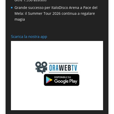
Grande successo per ItaloDisco Arena a Pace del
Mela: il Summer Tour 2026 continua a regalare
magia
Scarica la nostra app