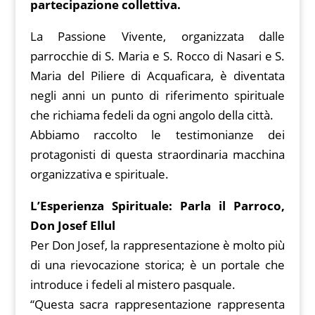
A
er
Li
ar
a
partecipazione collettiva.
o
p
n
d
m
k
La Passione Vivente, organizzata dalle
p
k
parrocchie di S. Maria e S. Rocco di Nasari e S.
Maria del Piliere di Acquaficara, è diventata
negli anni un punto di riferimento spirituale
che richiama fedeli da ogni angolo della città.
Abbiamo raccolto le testimonianze dei
protagonisti di questa straordinaria macchina
organizzativa e spirituale.
L’Esperienza Spirituale: Parla il Parroco,
Don Josef Ellul
Per Don Josef, la rappresentazione è molto più
di una rievocazione storica; è un portale che
introduce i fedeli al mistero pasquale.
“Questa sacra rappresentazione rappresenta