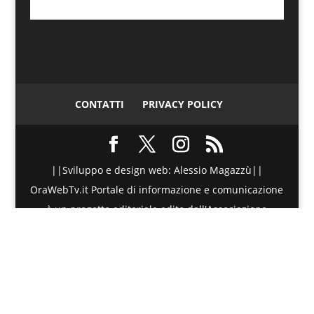
CONTATTI
PRIVACY POLICY
||Sviluppo e design web: Alessio Magazzù||
OraWebTv.it Portale di informazione e comunicazione
è un progetto editoriale edito dall'Associazione
Telematica di Promozione Sociale - Via Spinesante 4,
CAP 98051 - Barcellona PG (ME) - P.I./C.F. :
90018980830 - Testata giornalistica iscritta presso il
Tribunale di Barcellona P.G. (ME) al numero di
Registro Stampa 20/2015 dal 27 Maggio 2015