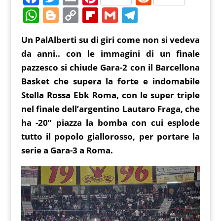
a
w
m
nt
e
W
Bl
C
Fl
G
T
c
itt
ai
er
d
h
o
o
ip
m
el
Un PalAlberti su di giri come non si vedeva
e
er
l
e
di
at
g
p
b
ai
e
da anni.. con le immagini di un finale
b
st
t
s
g
y
o
l
gr
pazzesco si chiude Gara-2 con il Barcellona
o
A
er
Li
ar
a
Basket che supera la forte e indomabile
o
p
n
d
m
Stella Rossa Ebk Roma, con le super triple
k
p
k
nel finale dell’argentino Lautaro Fraga, che
ha -20” piazza la bomba con cui esplode
tutto il popolo giallorosso, per portare la
serie a Gara-3 a Roma.