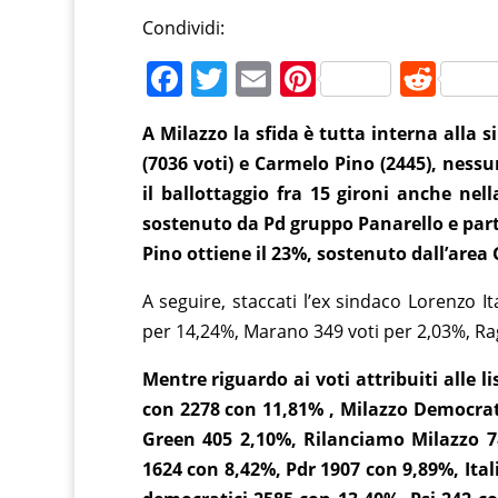
Condividi:
F
T
E
Pi
R
a
w
m
nt
e
A Milazzo la sfida è tutta interna alla 
c
itt
ai
er
d
(7036 voti) e Carmelo Pino (2445), nessu
e
er
l
e
di
il ballottaggio fra 15 gironi anche nel
b
st
t
sostenuto da Pd gruppo Panarello e part
o
Pino ottiene il 23%, sostenuto dall’area
o
A seguire, staccati l’ex sindaco Lorenzo 
k
per 14,24%, Marano 349 voti per 2,03%, Rag
Mentre riguardo ai voti attribuiti alle 
con 2278 con 11,81% , Milazzo Democrati
Green 405 2,10%, Rilanciamo Milazzo 78
1624 con 8,42%, Pdr 1907 con 9,89%, Ital