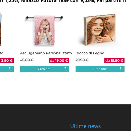
n 1,25%, Milazzo Futura 1839 con 9,53%, Fai partire il
Ultime news