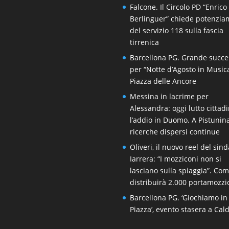
Falcone. Il Circolo PD “Enrico
Berlinguer” chiede potenzi
del servizio 118 sulla fascia
tirrenica
Barcellona PG. Grande succe
per “Notte d’Agosto in Music
Piazza delle Ancore
Messina in lacrime per
Alessandra: oggi lutto cittad
l’addio in Duomo. A Pistunin
ricerche dispersi continue
Oliveri, il nuovo reel del sin
Iarrera: “I mozziconi non si
lasciano sulla spiaggia”. Co
distribuirà 2.000 portamozzi
Barcellona PG. ‘Giochiamo in
Piazza’, evento stasera a Cal