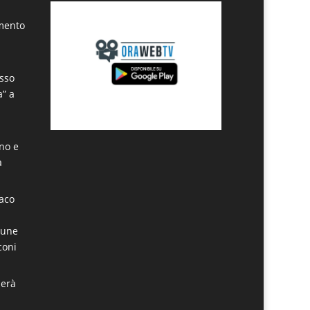
amento
sso
a” a
ino e
a
daco
mune
coni
derà