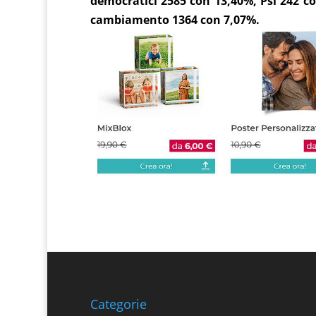
democratici 2585 con 13,40%, Psi 242 co
cambiamento 1364 con 7,07%.
Categorie