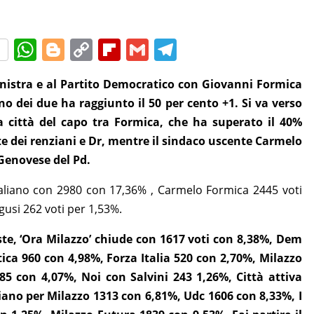
W
Bl
C
Fl
G
T
h
o
o
ip
m
el
sinistra e al Partito Democratico con Giovanni Formica
at
g
p
b
ai
e
no dei due ha raggiunto il 50 per cento +1. Si va verso
s
g
y
o
l
gr
la città del capo tra Formica, che ha superato il 40%
A
er
Li
ar
a
e dei renziani e Dr, mentre il sindaco uscente Carmelo
p
n
d
m
 Genovese del Pd.
p
k
Italiano con 2980 con 17,36% , Carmelo Formica 2445 voti
usi 262 voti per 1,53%.
liste, ‘Ora Milazzo’ chiude con 1617 voti con 8,38%, Dem
ca 960 con 4,98%, Forza Italia 520 con 2,70%, Milazzo
5 con 4,07%, Noi con Salvini 243 1,26%, Città attiva
iano per Milazzo 1313 con 6,81%, Udc 1606 con 8,33%, I