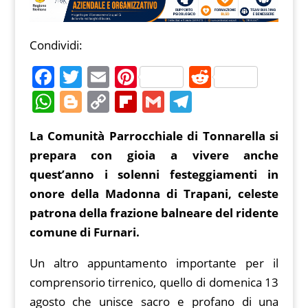
Condividi:
F
T
E
Pi
R
a
w
m
nt
e
W
Bl
C
Fl
G
T
c
itt
ai
er
d
h
o
o
ip
m
el
La Comunità Parrocchiale di Tonnarella si
e
er
l
e
di
at
g
p
b
ai
e
prepara con gioia a vivere anche
b
st
t
s
g
y
o
l
gr
quest’anno i solenni festeggiamenti in
o
A
er
Li
ar
a
onore della Madonna di Trapani, celeste
o
p
n
d
m
patrona della frazione balneare del ridente
k
p
k
comune di Furnari.
Un altro appuntamento importante per il
comprensorio tirrenico, quello di domenica 13
agosto che unisce sacro e profano di una