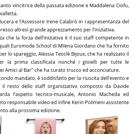
anto vincitrice della passata edizione e Maddalena Ciofu,
valletta.
 Nucera e l’Assessore Irene Calabrò in rappresentanza del
esso altresì grande apprezzamento per l’iniziativa.
 che la forza dell’iniziativa è il suo staff competente in
li quali Euromode School di Milena Giordano che ha fornito
 per lo spareggio, Alessia Teoclè Bijoux, che ha realizzato il
 la prima classificata nonché i gioielli per tutte le
Sei Amici al Bar” che ha curato trucco ed acconciature.
secondo mandato, è soddisfatto per la riuscita dell’evento e
to il resto dello staff organizzativo composto da Davide
arda l’aspetto tecnico-musicale, Antonio Macheda ed
Rieto responsabile video ed infine Kerin Polimeni assistente
to alla prossima edizione.