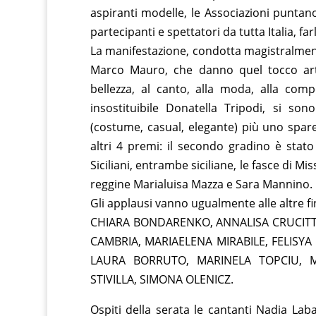
aspiranti modelle, le Associazioni punta
partecipanti e spettatori da tutta Italia, f
La manifestazione, condotta magistralment
Marco Mauro, che danno quel tocco artis
bellezza, al canto, alla moda, alla comp
insostituibile Donatella Tripodi, si son
(costume, casual, elegante) più uno spareg
altri 4 premi: il secondo gradino è stato
Siciliani, entrambe siciliane, le fasce di 
reggine Marialuisa Mazza e Sara Mannino.
Gli applausi vanno ugualmente alle altre final
CHIARA BONDARENKO, ANNALISA CRUCITT
CAMBRIA, MARIAELENA MIRABILE, FELISYA
LAURA BORRUTO, MARINELA TOPCIU, M
STIVILLA, SIMONA OLENICZ.
Ospiti della serata le cantanti Nadia Lab