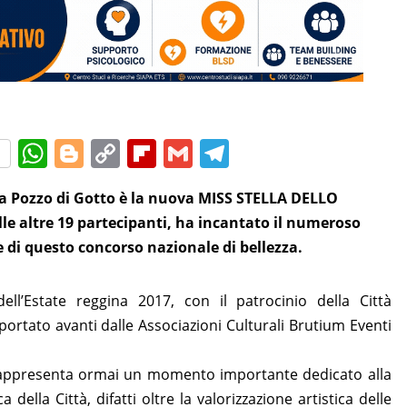
W
Bl
C
Fl
G
T
h
o
o
ip
m
el
a Pozzo di Gotto è la nuova MISS STELLA DELLO
at
g
p
b
ai
e
le altre 19 partecipanti, ha incantato il numeroso
s
g
y
o
l
gr
le di questo concorso nazionale di bellezza.
A
er
Li
ar
a
p
n
d
m
ell’Estate reggina 2017, con il patrocinio della Città
p
k
portato avanti dalle Associazioni Culturali Brutium Eventi
 rappresenta ormai un momento importante dedicato alla
della Città, difatti oltre la valorizzazione artistica delle