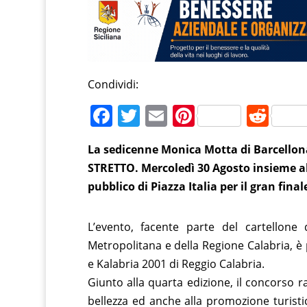
Condividi:
F
T
E
Pi
R
a
w
m
nt
e
La sedicenne Monica Motta di Barcellon
c
itt
ai
er
d
STRETTO. Mercoledì 30 Agosto insieme al
e
er
l
e
di
pubblico di Piazza Italia per il gran fina
b
st
t
o
L’evento, facente parte del cartellone d
o
Metropolitana e della Regione Calabria, è 
k
e Kalabria 2001 di Reggio Calabria.
Giunto alla quarta edizione, il concorso
bellezza ed anche alla promozione turistica 