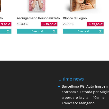
Ultime news
Barcellona PG. Auto finisce i
scarpata su strada per Migli
a perdere la vita il 40enne
Francesco Mangano