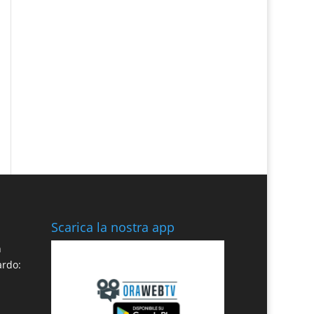
Scarica la nostra app
n
ardo: