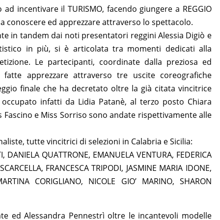
no ad incentivare il TURISMO, facendo giungere a REGGIO
arla conoscere ed apprezzare attraverso lo spettacolo.
e in tandem dai noti presentatori reggini Alessia Digiò e
tico in più, si è articolata tra momenti dedicati alla
etizione. Le partecipanti, coordinate dalla preziosa ed
o fatte apprezzare attraverso tre uscite coreografiche
gio finale che ha decretato oltre la già citata vincitrice
 occupato infatti da Lidia Patanè, al terzo posto Chiara
Miss Fascino e Miss Sorriso sono andate rispettivamente alle
iste, tutte vincitrici di selezioni in Calabria e Sicilia:
I, DANIELA QUATTRONE, EMANUELA VENTURA, FEDERICA
 SCARCELLA, FRANCESCA TRIPODI, JASMINE MARIA IDONE,
ARTINA CORIGLIANO, NICOLE GIO’ MARINO, SHARON
ate ed Alessandra Pennestrì oltre le incantevoli modelle