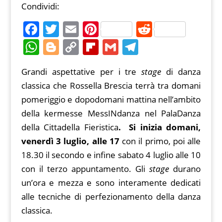
Condividi:
F
T
E
Pi
R
a
w
m
nt
e
W
Bl
C
Fl
G
T
c
itt
ai
er
d
h
o
o
ip
m
el
Grandi aspettative per i tre
e
er
l
e
stage
di
di danza
at
g
p
b
ai
e
classica che Rossella Brescia terrà tra domani
b
st
t
s
g
y
o
l
gr
pomeriggio e dopodomani mattina nell’ambito
o
A
er
Li
ar
a
della kermesse MessINdanza nel PalaDanza
o
p
n
d
m
della Cittadella Fieristica
. Si inizia domani,
k
p
k
venerdì 3 luglio, alle 17
con il primo, poi alle
18.30 il secondo e infine sabato 4 luglio alle 10
con il terzo appuntamento. Gli
stage
durano
un’ora e mezza e sono interamente dedicati
alle tecniche di perfezionamento della danza
classica.