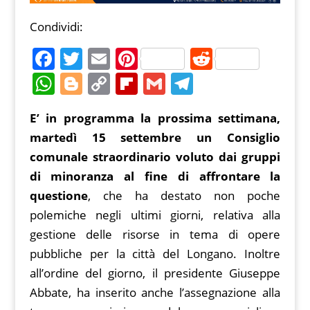
Condividi:
F
T
E
Pi
R
a
w
m
nt
e
W
Bl
C
Fl
G
T
c
itt
ai
er
d
h
o
o
ip
m
el
E’ in programma la prossima settimana,
e
er
l
e
di
at
g
p
b
ai
e
martedì 15 settembre un Consiglio
b
st
t
s
g
y
o
l
gr
comunale straordinario voluto dai gruppi
o
A
er
Li
ar
a
di minoranza al fine di affrontare la
o
p
n
d
m
questione
, che ha destato non poche
k
p
k
polemiche negli ultimi giorni, relativa alla
gestione delle risorse in tema di opere
pubbliche per la città del Longano. Inoltre
all’ordine del giorno, il presidente Giuseppe
Abbate, ha inserito anche l’assegnazione alla