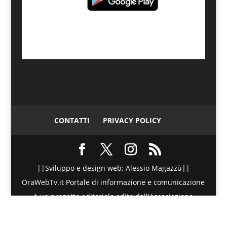
CONTATTI
PRIVACY POLICY
||Sviluppo e design web: Alessio Magazzù||
OraWebTv.it Portale di informazione e comunicazione
è un progetto editoriale edito dall'Associazione
Telematica di Promozione Sociale - Via Spinesante 4,
CAP 98051 - Barcellona PG (ME) - P.I./C.F. :