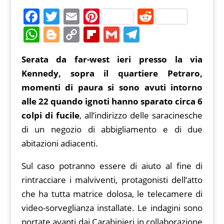
F
T
E
Pi
R
a
w
m
nt
e
W
Bl
C
Fl
G
T
c
itt
ai
er
d
h
o
o
ip
m
el
Serata da far-west ieri presso la via
e
er
l
e
di
at
g
p
b
ai
e
Kennedy, sopra il quartiere Petraro,
b
st
t
s
g
y
o
l
gr
momenti di paura si sono avuti intorno
o
A
er
Li
ar
a
alle 22 quando ignoti hanno sparato circa 6
o
p
n
d
m
colpi di fucile
, all’indirizzo delle saracinesche
k
p
k
di un negozio di abbigliamento e di due
abitazioni adiacenti.
Sul caso potranno essere di aiuto al fine di
rintracciare i malviventi, protagonisti dell’atto
che ha tutta matrice dolosa, le telecamere di
video-sorveglianza installate. Le indagini sono
portate avanti dai Carabinieri in collaborazione