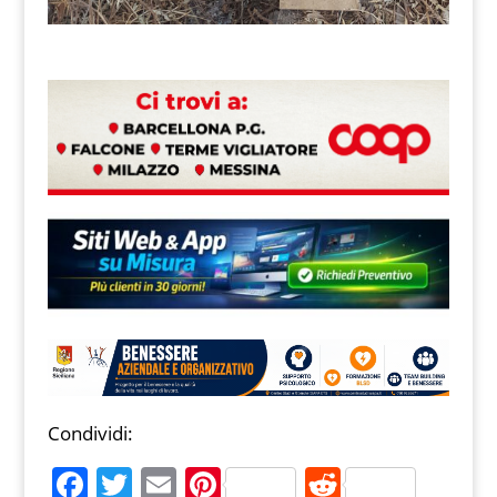
Condividi:
F
T
E
Pi
R