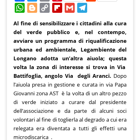
a
w
m
nt
e
W
Bl
C
Fl
G
T
c
itt
ai
er
d
h
o
o
ip
m
el
Al fine di sensibilizzare i cittadini alla cura
e
er
l
e
di
at
g
p
b
ai
e
del verde pubblico e, nel contempo,
b
st
t
s
g
y
o
l
gr
avviare un programma di riqualificazione
o
A
er
Li
ar
a
urbana ed ambientale, Legambiente del
o
p
n
d
m
Longano adotta un’altra aiuola; questa
k
p
k
volta la zona di interesse si trova in Via
Battifoglia, angolo Via degli Aranci.
Dopo
l’aiuola presa in gestione e curata in via Papa
Giovanni zona AST è la volta di un altro pezzo
di verde iniziato a curare dal presidente
dell’associazione e da parte di alcuni soci
volontari al fine di toglierla al degrado a cui era
relegata era diventata a tutti gli effetti una
microdiscarica .